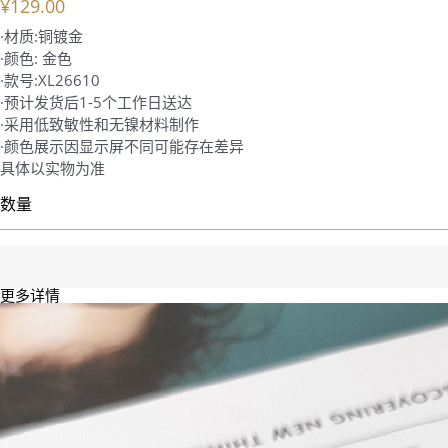
¥129.00
·材质:铜镀金
·颜色: 金色
·款号:XL26610
·预计发货后1-5个工作日送达
·采用低致敏性和无镍材料制作
·颜色展示因显示屏不同可能存在差异
具体以实物为准
数量
更多详情