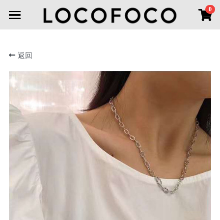
×
0
商品分类
首页
所有商品分类
返回
首饰分类
新品上市
线下空间
全部
耳环
耳环
联系我们
项链
登录
胸针
搜索
手链
微信小程序
戒指
头饰