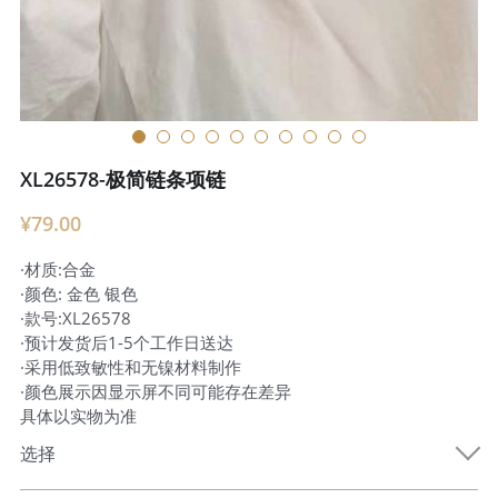
XL26578-极简链条项链
¥79.00
·材质:合金
·颜色: 金色 银色
·款号:XL26578
·预计发货后1-5个工作日送达
·采用低致敏性和无镍材料制作
·颜色展示因显示屏不同可能存在差异
具体以实物为准
选择