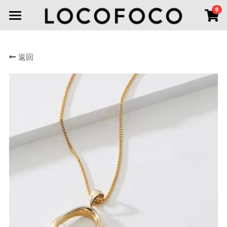
×
0
商品分类
首页
所有商品分类
返回
首饰分类
新品上市
线下空间
全部
耳环
耳环
联系我们
项链
登录
胸针
搜索
手链
微信小程序
戒指
头饰