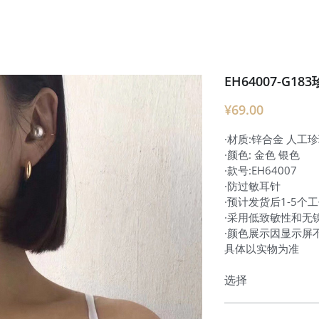
EH64007-G1
¥69.00
·材质:锌合金 人工
·颜色: 金色 银色
·款号:EH64007
·防过敏耳针
·预计发货后1-5个
·采用低致敏性和无
·颜色展示因显示屏
具体以实物为准
选择