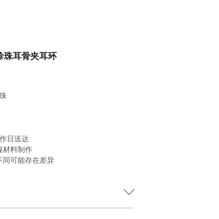
83珍珠耳骨夹耳环
珍珠
工作日送达
镍材料制作
不同可能存在差异