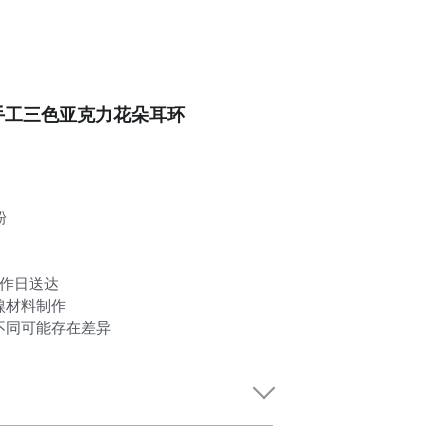
149手工三色亚克力花朵耳环
粉
工作日送达
镍材料制作
不同可能存在差异