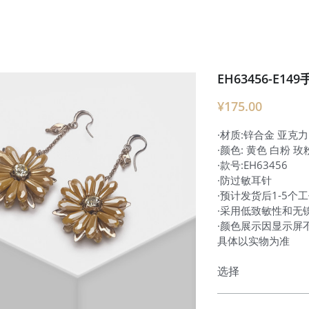
EH63456-E
¥175.00
·材质:锌合金 亚克力
·颜色: 黄色 白粉 玫
·款号:EH63456
·防过敏耳针
·预计发货后1-5个
·采用低致敏性和无
·颜色展示因显示屏
具体以实物为准
选择