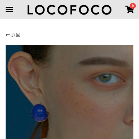
×
0
商品分类
首页
所有商品分类
返回
首饰分类
新品上市
线下空间
全部
耳环
耳环
联系我们
项链
登录
胸针
搜索
手链
微信小程序
戒指
头饰