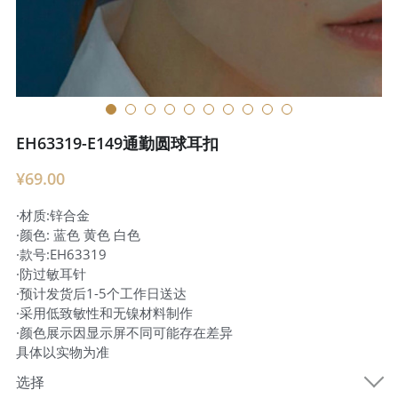
EH63319-E149通勤圆球耳扣
¥69.00
·材质:锌合金
·颜色: 蓝色 黄色 白色
·款号:EH63319
·防过敏耳针
·预计发货后1-5个工作日送达
·采用低致敏性和无镍材料制作
·颜色展示因显示屏不同可能存在差异
具体以实物为准
选择