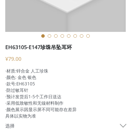
EH63105-E147珍珠吊坠耳环
¥79.00
·材质:锌合金 人工珍珠
·颜色: 金色 银色
·款号:EH63105
·防过敏耳针
·预计发货后1-5个工作日送达
·采用低致敏性和无镍材料制作
·颜色展示因显示屏不同可能存在差异
具体以实物为准
选择