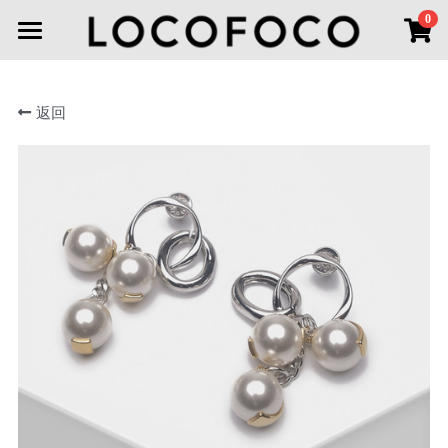
×
0
商品分类
首页
所有商品分类
返回
首饰分类
新品上市
线下空间
全部
耳环
耳环
联系我们
项链
登录
胸针
搜索
手链
微信小程序
戒指
头饰