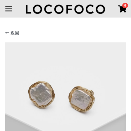
×
0
商品分类
首页
所有商品分类
返回
首饰分类
新品上市
线下空间
全部
耳环
耳环
联系我们
项链
登录
胸针
搜索
手链
微信小程序
戒指
头饰