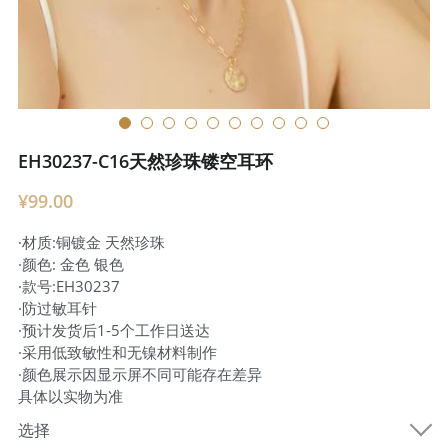
EH30237-C16天然珍珠镂空耳环
¥99.00
·材质:铜镀金 天然珍珠
·颜色: 金色 银色
·款号:EH30237
·防过敏耳针
·预计发货后1-5个工作日送达
·采用低致敏性和无镍材料制作
·颜色展示因显示屏不同可能存在差异
具体以实物为准
选择