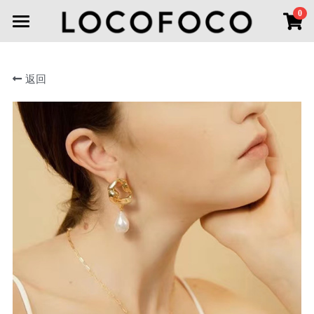
×
0
商品分类
首页
所有商品分类
返回
首饰分类
新品上市
线下空间
全部
耳环
耳环
联系我们
项链
登录
胸针
搜索
手链
微信小程序
戒指
头饰