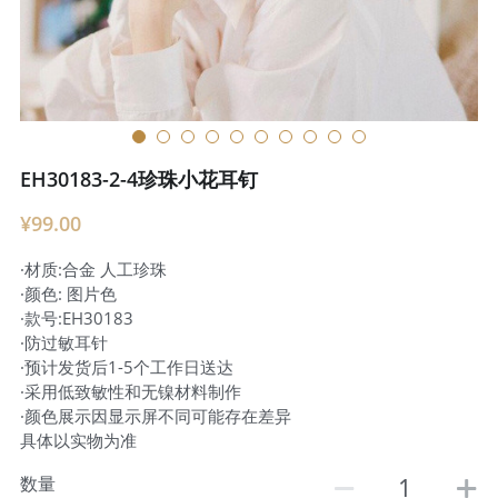
EH30183-2-4珍珠小花耳钉
¥99.00
·材质:合金 人工珍珠
·颜色: 图片色
·款号:EH30183
·防过敏耳针
·预计发货后1-5个工作日送达
·采用低致敏性和无镍材料制作
·颜色展示因显示屏不同可能存在差异
具体以实物为准
数量