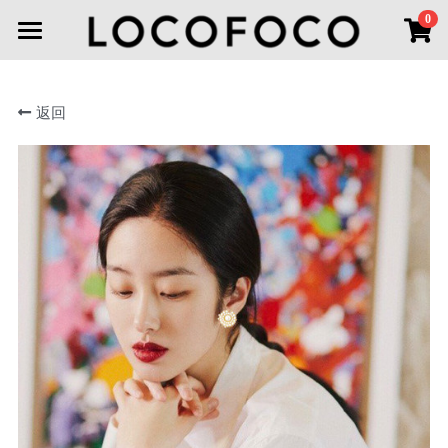
×
0
商品分类
首页
所有商品分类
返回
首饰分类
新品上市
线下空间
全部
耳环
耳环
联系我们
项链
登录
胸针
搜索
手链
微信小程序
戒指
头饰