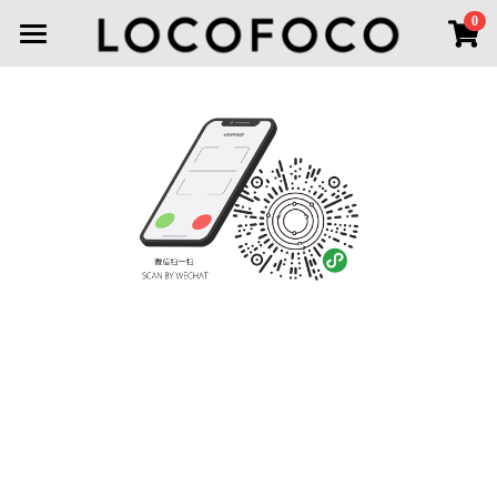
×
0
商品分类
首页
所有商品分类
首饰分类
新品上市
线下空间
全部
耳环
耳环
联系我们
项链
登录
胸针
搜索
手链
微信小程序
戒指
头饰